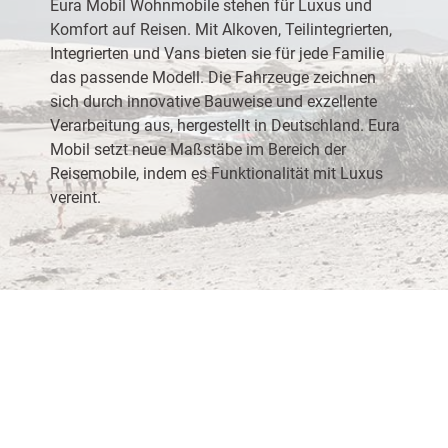
Eura Mobil Wohnmobile stehen für Luxus und
Komfort auf Reisen. Mit Alkoven, Teilintegrierten,
Integrierten und Vans bieten sie für jede Familie
das passende Modell. Die Fahrzeuge zeichnen
sich durch innovative Bauweise und exzellente
Verarbeitung aus, hergestellt in Deutschland. Eura
Mobil setzt neue Maßstäbe im Bereich der
Reisemobile, indem es Funktionalität mit Luxus
vereint.