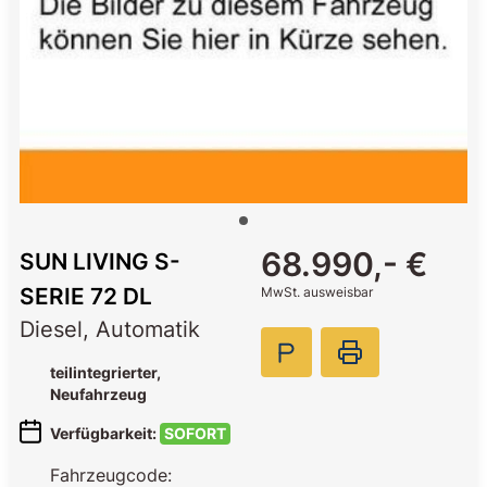
Item
68.990,- €
SUN LIVING
S-
1
of
SERIE 72 DL
MwSt. ausweisbar
1
Diesel, Automatik
teilintegrierter
,
Neufahrzeug
Verfügbarkeit:
SOFORT
Fahrzeugcode: